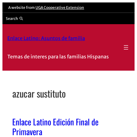
Skip
A website from
UGA Cooperative Extension
to
Search
content
Enlace Latino: Asuntos de familia
Temas de interes para las familias Hispanas
azucar sustituto
Enlace Latino Edición Final de
Primavera