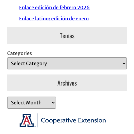
Enlace edición de febrero 2026
Enlace latino: edición de enero
Temas
Categories
Archives
A
r
c
h
i