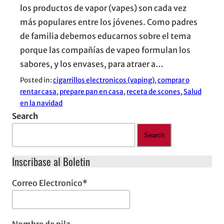
los productos de vapor (vapes) son cada vez
más populares entre los jóvenes. Como padres
de familia debemos educarnos sobre el tema
porque las compañías de vapeo formulan los
sabores, y los envases, para atraer a…
Posted in:
cigarrillos electronicos (vaping)
, 
comprar o
rentar casa
, 
prepare pan en casa
, 
receta de scones
, 
Salud
en la navidad
Search
Search
Inscribase al Boletin
Correo Electronico
*