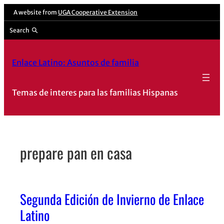
Skip
A website from
UGA Cooperative Extension
to
Search
content
Enlace Latino: Asuntos de familia
Temas de interes para las familias Hispanas
prepare pan en casa
Segunda Edición de Invierno de Enlace
Latino