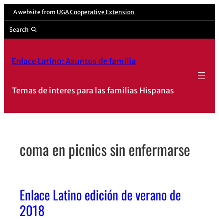
Skip
A website from
UGA Cooperative Extension
to
Search
content
Enlace Latino: Asuntos de familia
Temas de interes para las familias Hispanas
coma en picnics sin enfermarse
Enlace Latino edición de verano de
2018