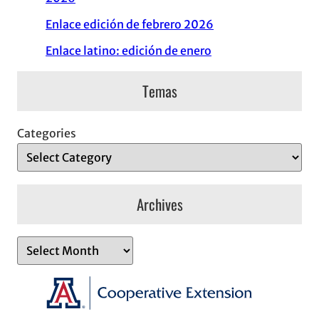
Enlace edición de febrero 2026
Enlace latino: edición de enero
Temas
Categories
Archives
A
r
c
h