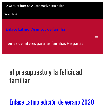
Skip
A website from
UGA Cooperative Extension
to
Search
content
Enlace Latino: Asuntos de familia
Temas de interes para las familias Hispanas
el presupuesto y la felicidad
familiar
Enlace Latino edición de verano 2020