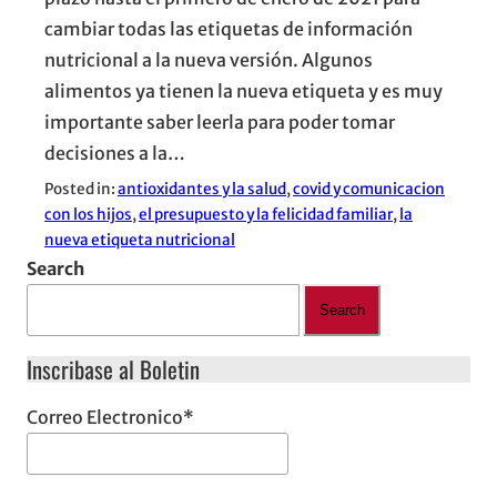
cambiar todas las etiquetas de información
nutricional a la nueva versión. Algunos
alimentos ya tienen la nueva etiqueta y es muy
importante saber leerla para poder tomar
decisiones a la…
Posted in:
antioxidantes y la salud
, 
covid y comunicacion
con los hijos
, 
el presupuesto y la felicidad familiar
, 
la
nueva etiqueta nutricional
Search
Search
Inscribase al Boletin
Correo Electronico
*