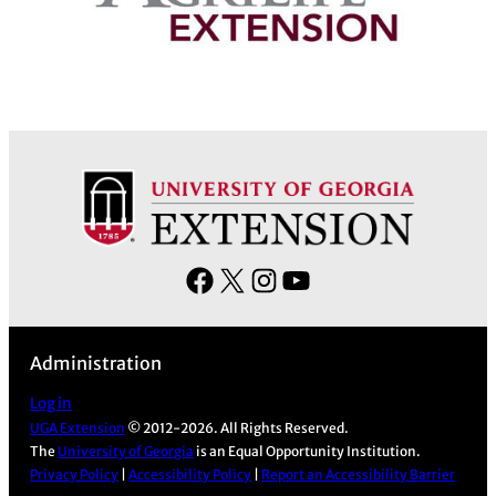
F
X
I
Y
a
n
o
c
s
u
Administration
e
t
T
b
a
u
Log in
UGA Extension
© 2012-2026. All Rights Reserved.
o
g
b
The
University of Georgia
is an Equal Opportunity Institution.
o
r
e
Privacy Policy
|
Accessibility Policy
|
Report an Accessibility Barrier
k
a