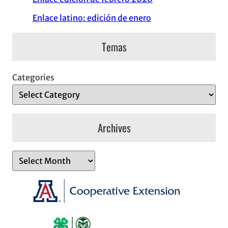
Enlace latino: edición de enero
Temas
Categories
Archives
A
r
c
h
i