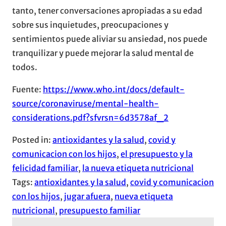
tanto, tener conversaciones apropiadas a su edad
sobre sus inquietudes, preocupaciones y
sentimientos puede aliviar su ansiedad, nos puede
tranquilizar y puede mejorar la salud mental de
todos.
Fuente:
https://www.who.int/docs/default-
source/coronaviruse/mental-health-
considerations.pdf?sfvrsn=6d3578af_2
Posted in:
antioxidantes y la salud
, 
covid y
comunicacion con los hijos
, 
el presupuesto y la
felicidad familiar
, 
la nueva etiqueta nutricional
Tags:
antioxidantes y la salud
, 
covid y comunicacion
con los hijos
, 
jugar afuera
, 
nueva etiqueta
nutricional
, 
presupuesto familiar