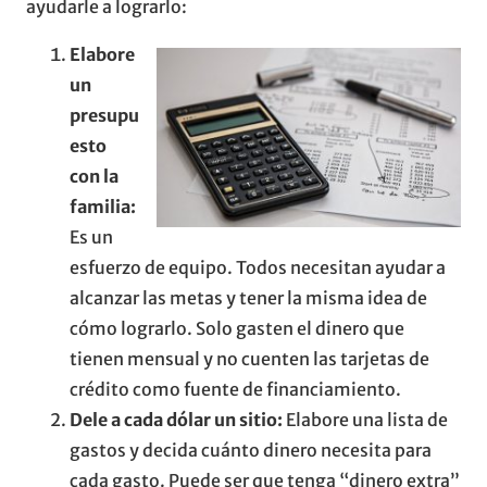
ayudarle a lograrlo:
Elabore
un
presupu
esto
con la
familia:
Es un
esfuerzo de equipo. Todos necesitan ayudar a
alcanzar las metas y tener la misma idea de
cómo lograrlo. Solo gasten el dinero que
tienen mensual y no cuenten las tarjetas de
crédito como fuente de financiamiento.
Dele a cada dólar un sitio:
Elabore una lista de
gastos y decida cuánto dinero necesita para
cada gasto. Puede ser que tenga “dinero extra”