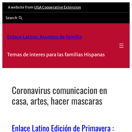
Skip
A website from
UGA Cooperative Extension
to
Search
content
Enlace Latino: Asuntos de familia
Temas de interes para las familias Hispanas
Coronavirus comunicacion en
casa, artes, hacer mascaras
Enlace Latino Edición de Primavera :