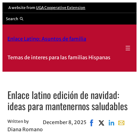
Skip
A website from
UGA Cooperative Extension
to
Search
content
Enlace Latino: Asuntos de familia
Temas de interes para las familias Hispanas
Enlace latino edición de navidad:
ideas para mantenernos saludables
Written by
December 8, 2025
Share on Facebook, o
Share on X, open
Share on Link
Share wit
Diana Romano