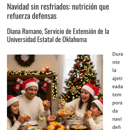
Navidad sin resfriados: nutrición que
refuerza defensas
Diana Romano, Servicio de Extensión de la
Universidad Estatal de Oklahoma
Dura
nte
la
ajetr
eada
tem
pora
da
navi
deñ